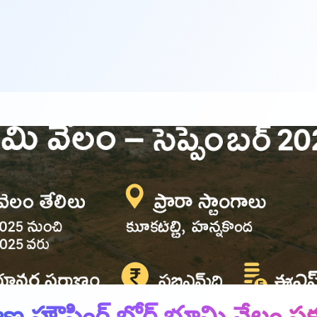
ణ హౌసింగ్ బోర్డ్ భూమి వేలం ప