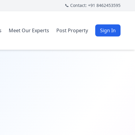
📞 Contact: +91 8462453595
s
Meet Our Experts
Post Property
Sign In