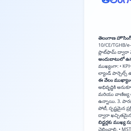
తెలంగాణ హౌసింగ్ 
10/CE/TGHB/e-A
ప్లాట్‌ఫామ్ ద్వా
అందుబాటులో ఉన్న 
ముఖ్యంగా: • KPHB 
ల్యాండ్ పార్సెల్స్
ఈ వేలం ముఖ్యాం
అభివృద్ధికి అను
మరియు వాణిజ్య అభ
ఉన్నాయి. 3. పార
పోటీ, స్పష్టమైన ప
ద్వారా ఖచ్చితమై
బిడ్డర్లకు ముఖ్య
చెల్లించాలి. • M