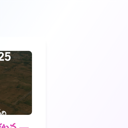
్రకటన —