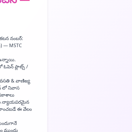
్రకటన నంబర్:
on) — MSTC
 ఉన్నాయి.
పెన్ ప్లాట్స్ /
 వసతి & వాణిజ్య
్ లో నివాస
అవకాశాలు
ఇది న్యాయపరమైన
ిర్వహించబడే ఈ వేలం
ుందుగానే
ేలం ముందు