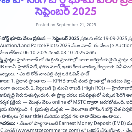
సెప్టెంబర్ 2025
Posted on
September 21, 2025
బోర్డ్ భూమి వేలం ప్రకటన — సెప్టెంబర్ 2025
ప్రకటన తేదీ: 19-09-2025 ప
uction/Land Parcel/Plots/2025 వేలం మోడ్: ఈ-వేలం (e-Aucti
రా వేలం తేదీలు: 06-10-2025 నుండి 08-10-2025 వరకు
ప్లాట్లు:
హైదరాబాద్ లో ఈ క్రింది ప్రాంతాల్లో చాలా ఆకర్షణీయమైన ప్లాట్లు
కాలనీ: హైటెక్ సిటీ, ఫోరం మాల్, ఇతర కీలక వాణిజ్య కేంద్రాలకు సమీపంలో ఓ
 ఉన్నాయి. • ఎం జె రోడ్ నాంపల్లి వద్ద ఒక ఓపెన్ ప్లాట్
శాలు:
1. ప్రధాన ప్రాంతాలు — KPHB కాలనీ వంటి ప్రాంతాల్లో ఉండటం వల్ల
కూలంగా ఉంటుంది. 2. పెట్టుబడి పై మంచి రాబడి (High ROI) — హైదరాబాద
ివృద్ధి పెరుగుతున్నందున, ఈ ప్లాట్ల ధరలు భవిష్యత్తులో ఎక్కువ పెరిగే 
దర్శక ప్రక్రియ — మొత్తం వేలం online లో MSTC ద్వారా జరగబోతుంది, 
్రక్రియ కలిగిస్తుంది. 4. ప్రభుత్వ మద్దతు — తెలంగాణ హౌసింగ్ బోర్డ్ చేత న
న హక్కులు (clear title) మరియు భద్రత గల లావాదేవీలు ఉంటాయి.
 సూచనలు:
• వేలంలో పాల్గొనాలంటే Earnest Money Deposit (EMD) మ
STC పోర్టల్ (www.mstcecommerce.com) లో రిజిస్టర్ చేసుకోవాలి. • వ