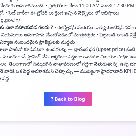
లించేందుకు అవకాశముంది. • ప్రతి రోజూ వేలం 11:00 AM నుండి 12:30 PM
ో. • సైట్ వారీగా ఈ-బ్రోచర్ లు క్రింద ఇచ్చిన వెబ్సైటు లో లభిస్తాయి
g.gov.in/
ీకు ఎలా సహాయపడ గలదు ?
• రిజిస్ట్రేషన్ మరియు డాక్యుమెంటేషన్ సహ
యమాలు అవగాహన చేసుకోవడంలో మార్గదర్శకం • పెట్టుబడి రాబడి విశ్ల
ిర్మాణ సంబంధమైన ప్రాజెక్టులకు మద్దతు
లా పోటీతో కూడినవిగా ఉండగలవు — ప్రారంభ ధర (upset price) కంటే 
ుందుగానే ప్లానింగ్ చేసి, ఆర్థికంగా సిద్ధంగా ఉండటం విజయం సాధించడాన
ేలం, తెలంగాణలో నమ్మదగిన వాతావరణంలో గట్టిగా వెతుకుతున్న, ఉన్న భ
ే వారికి ఒక పెద్ద అవకాశమని చెప్పొచ్చు — ముఖ్యంగా హైదరాబాద్ KP
 వద్ద
? Back to Blog