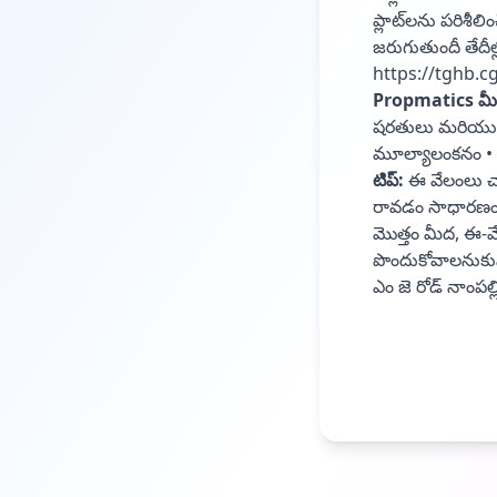
ప్లాట్‌లను పరిశీ
జరుగుతుందీ తేదీల్ల
https://tghb.cg
Propmatics మ
షరతులు మరియు ని
మూల్యాలంకనం • న
టిప్:
ఈ వేలంలు చా
రావడం సాధారణం. మ
మొత్తం మీద, ఈ-వ
పొందుకోవాలనుకున
ఎం జె రోడ్ నాంపల్లి