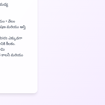
 మధ్య
ాయం • వేలం
ేషణ మరియు ఆస్తి
bids ఎక్కువగా
ికి కీలకం.
ూమి
HB కాలనీ మరియు